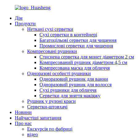
Дім
Продукти
Неткані сухі серветки
Сухі серветки в контейнері
Багатоцільові серветки для чищення
Промислові серветки для чищення
Компресовані рушники
Стиснена серветка для монет діаметром 2 см
Компресований рушник діаметром 4,5 см
Компресована маска для обличчя
Одноразові особисті рушники
Одноразовий рушник для ванни
Одноразовий рушник для волосся
Сухі рушники для обличчя
Серветки для зняття макіяжу
Рушник у рулоні краси
Серветки-штовхачі
Новини
Найчастіші запитання
Про нас
Екскурсія по фабриці
відео