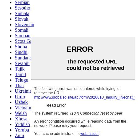
Serbian
Sesotho
Sinhala
Slovak
Slovenian
Somali
Samoan
Scots Gaelic
Shona
Sindhi
Sundanese
Swahili
Tajik
Tamil
Telugu
Thai
Ukrainian
Urdu
Uzbek
Vietnamese
Welsh
Xhosa
Yiddish
Yoruba
Zulu