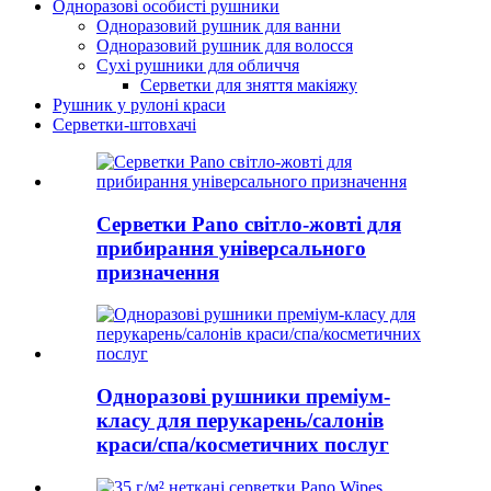
Одноразові особисті рушники
Одноразовий рушник для ванни
Одноразовий рушник для волосся
Сухі рушники для обличчя
Серветки для зняття макіяжу
Рушник у рулоні краси
Серветки-штовхачі
Серветки Pano світло-жовті для
прибирання універсального
призначення
Одноразові рушники преміум-
класу для перукарень/салонів
краси/спа/косметичних послуг