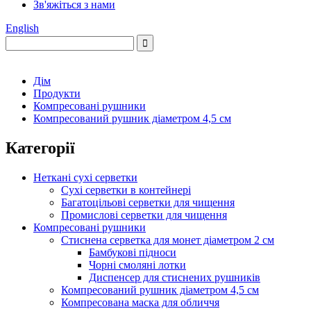
Зв'яжіться з нами
English
Дім
Продукти
Компресовані рушники
Компресований рушник діаметром 4,5 см
Категорії
Неткані сухі серветки
Сухі серветки в контейнері
Багатоцільові серветки для чищення
Промислові серветки для чищення
Компресовані рушники
Стиснена серветка для монет діаметром 2 см
Бамбукові підноси
Чорні смоляні лотки
Диспенсер для стиснених рушників
Компресований рушник діаметром 4,5 см
Компресована маска для обличчя