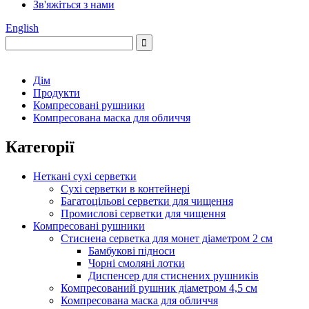
Зв'яжіться з нами
English
Дім
Продукти
Компресовані рушники
Компресована маска для обличчя
Категорії
Неткані сухі серветки
Сухі серветки в контейнері
Багатоцільові серветки для чищення
Промислові серветки для чищення
Компресовані рушники
Стиснена серветка для монет діаметром 2 см
Бамбукові підноси
Чорні смоляні лотки
Диспенсер для стиснених рушників
Компресований рушник діаметром 4,5 см
Компресована маска для обличчя