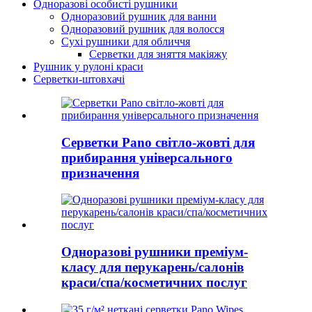
Одноразові особисті рушники
Одноразовий рушник для ванни
Одноразовий рушник для волосся
Сухі рушники для обличчя
Серветки для зняття макіяжу
Рушник у рулоні краси
Серветки-штовхачі
Серветки Pano світло-жовті для
прибирання універсального
призначення
Одноразові рушники преміум-
класу для перукарень/салонів
краси/спа/косметичних послуг