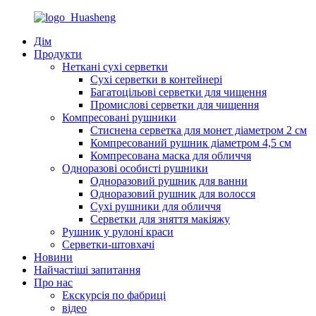
Дім
Продукти
Неткані сухі серветки
Сухі серветки в контейнері
Багатоцільові серветки для чищення
Промислові серветки для чищення
Компресовані рушники
Стиснена серветка для монет діаметром 2 см
Компресований рушник діаметром 4,5 см
Компресована маска для обличчя
Одноразові особисті рушники
Одноразовий рушник для ванни
Одноразовий рушник для волосся
Сухі рушники для обличчя
Серветки для зняття макіяжу
Рушник у рулоні краси
Серветки-штовхачі
Новини
Найчастіші запитання
Про нас
Екскурсія по фабриці
відео