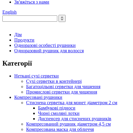
Зв'яжіться з нами
English
Дім
Продукти
Одноразові особисті рушники
Одноразовий рушник для волосся
Категорії
Неткані сухі серветки
Сухі серветки в контейнері
Багатоцільові серветки для чищення
Промислові серветки для чищення
Компресовані рушники
Стиснена серветка для монет діаметром 2 см
Бамбукові підноси
Чорні смоляні лотки
Диспенсер для стиснених рушників
Компресований рушник діаметром 4,5 см
Компресована маска для обличчя