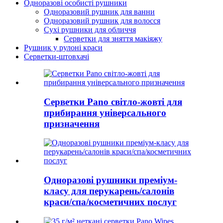
Одноразові особисті рушники
Одноразовий рушник для ванни
Одноразовий рушник для волосся
Сухі рушники для обличчя
Серветки для зняття макіяжу
Рушник у рулоні краси
Серветки-штовхачі
Серветки Pano світло-жовті для
прибирання універсального
призначення
Одноразові рушники преміум-
класу для перукарень/салонів
краси/спа/косметичних послуг