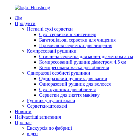
Дім
Продукти
Неткані сухі серветки
Сухі серветки в контейнері
Багатоцільові серветки для чищення
Промислові серветки для чищення
Компресовані рушники
Стиснена серветка для монет діаметром 2 см
Компресований рушник діаметром 4,5 см
Компресована маска для обличчя
Одноразові особисті рушники
Одноразовий рушник для ванни
Одноразовий рушник для волосся
Сухі рушники для обличчя
Серветки для зняття макіяжу
Рушник у рулоні краси
Серветки-штовхачі
Новини
Найчастіші запитання
Про нас
Екскурсія по фабриці
відео