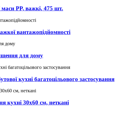
 маси PP, важкі, 475 шт.
важкої вантажопідйомності
ищення для дому
утової кухні багатоцільового застосування
я кухні 30x60 см, неткані