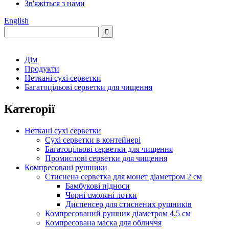
Зв'яжіться з нами
English
Дім
Продукти
Неткані сухі серветки
Багатоцільові серветки для чищення
Категорії
Неткані сухі серветки
Сухі серветки в контейнері
Багатоцільові серветки для чищення
Промислові серветки для чищення
Компресовані рушники
Стиснена серветка для монет діаметром 2 см
Бамбукові підноси
Чорні смоляні лотки
Диспенсер для стиснених рушників
Компресований рушник діаметром 4,5 см
Компресована маска для обличчя