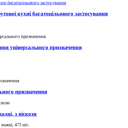
утової кухні багатоцільового застосування
ання універсального призначення
льного призначення
адні, з віскози