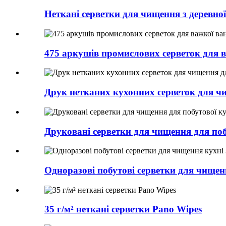
Неткані серветки для чищення з деревної
475 аркушів промислових серветок для 
Друк нетканих кухонних серветок для ч
Друковані серветки для чищення для поб
Одноразові побутові серветки для чищенн
35 г/м² неткані серветки Pano Wipes