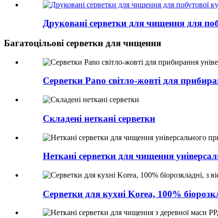
Друковані серветки для чищення для поб
Багатоцільові серветки для чищення
Серветки Pano світло-жовті для прибир
Складені неткані серветки
Неткані серветки для чищення універса
Серветки для кухні Korea, 100% біорозкл