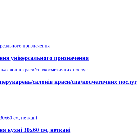
ання універсального призначення
перукарень/салонів краси/спа/косметичних послуг
я кухні 30x60 см, неткані