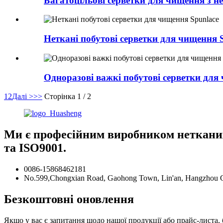
Багатоцільові серветки для чищення з н
Неткані побутові серветки для чищення 
Одноразові важкі побутові серветки для
1
2
Далі >
>>
Сторінка 1 / 2
Ми є професійним виробником нетканих
та ISO9001.
0086-15868462181
No.599,Chongxian Road, Gaohong Town, Lin'an, Hangzhou Ci
Безкоштовні оновлення
Якщо у вас є запитання щодо нашої продукції або прайс-листа, 