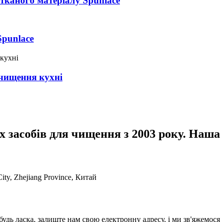
етканого матеріалу Spunlace
Spunlace
 чищення кухні
 засобів для чищення з 2003 року. Наша
ty, Zhejiang Province, Китай
будь ласка, залиште нам свою електронну адресу, і ми зв'яжемося