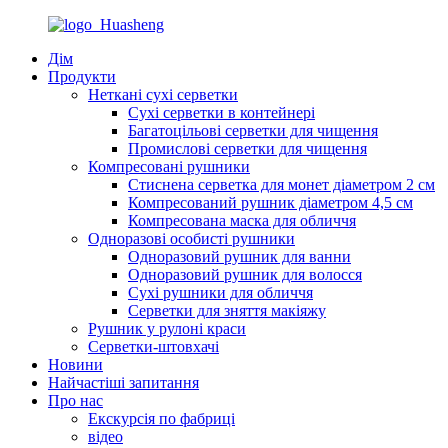
Дім
Продукти
Неткані сухі серветки
Сухі серветки в контейнері
Багатоцільові серветки для чищення
Промислові серветки для чищення
Компресовані рушники
Стиснена серветка для монет діаметром 2 см
Компресований рушник діаметром 4,5 см
Компресована маска для обличчя
Одноразові особисті рушники
Одноразовий рушник для ванни
Одноразовий рушник для волосся
Сухі рушники для обличчя
Серветки для зняття макіяжу
Рушник у рулоні краси
Серветки-штовхачі
Новини
Найчастіші запитання
Про нас
Екскурсія по фабриці
відео