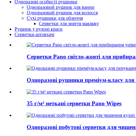
Одноразові особисті рушники
Одноразовий рушник для ванни
Одноразовий рушник для волосся
Сухі рушники для обличчя
Серветки для зняття макіяжу
Рушник у рулоні краси
Серветки-штовхачі
Серветки Pano світло-жовті для прибир
Одноразові рушники преміум-класу для 
35 г/м² неткані серветки Pano Wipes
Одноразові побутові серветки для чищенн