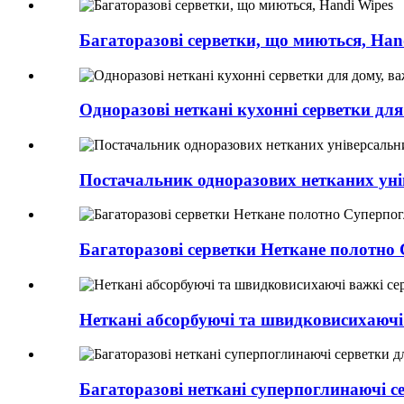
Багаторазові серветки, що миються, Han
Одноразові неткані кухонні серветки для
Постачальник одноразових нетканих уні
Багаторазові серветки Неткане полотно
Неткані абсорбуючі та швидковисихаючі
Багаторазові неткані суперпоглинаючі с