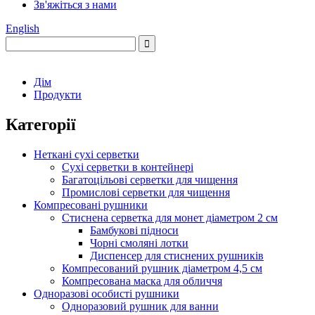
Зв'яжіться з нами
English
Дім
Продукти
Категорії
Неткані сухі серветки
Сухі серветки в контейнері
Багатоцільові серветки для чищення
Промислові серветки для чищення
Компресовані рушники
Стиснена серветка для монет діаметром 2 см
Бамбукові підноси
Чорні смоляні лотки
Диспенсер для стиснених рушників
Компресований рушник діаметром 4,5 см
Компресована маска для обличчя
Одноразові особисті рушники
Одноразовий рушник для ванни