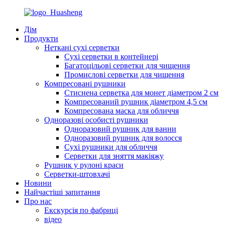
Дім
Продукти
Неткані сухі серветки
Сухі серветки в контейнері
Багатоцільові серветки для чищення
Промислові серветки для чищення
Компресовані рушники
Стиснена серветка для монет діаметром 2 см
Компресований рушник діаметром 4,5 см
Компресована маска для обличчя
Одноразові особисті рушники
Одноразовий рушник для ванни
Одноразовий рушник для волосся
Сухі рушники для обличчя
Серветки для зняття макіяжу
Рушник у рулоні краси
Серветки-штовхачі
Новини
Найчастіші запитання
Про нас
Екскурсія по фабриці
відео