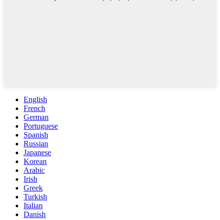
English
French
German
Portuguese
Spanish
Russian
Japanese
Korean
Arabic
Irish
Greek
Turkish
Italian
Danish