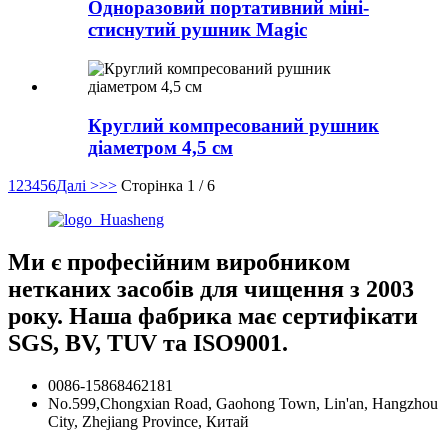
Одноразовий портативний міні-
стиснутий рушник Magic
Круглий компресований рушник
діаметром 4,5 см
1
2
3
4
5
6
Далі >
>>
Сторінка 1 / 6
Ми є професійним виробником
нетканих засобів для чищення з 2003
року. Наша фабрика має сертифікати
SGS, BV, TUV та ISO9001.
0086-15868462181
No.599,Chongxian Road, Gaohong Town, Lin'an, Hangzhou
City, Zhejiang Province, Китай