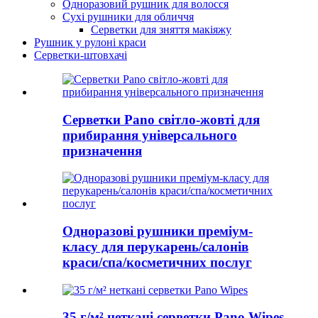
Одноразовий рушник для волосся
Сухі рушники для обличчя
Серветки для зняття макіяжу
Рушник у рулоні краси
Серветки-штовхачі
Серветки Pano світло-жовті для
прибирання універсального
призначення
Одноразові рушники преміум-
класу для перукарень/салонів
краси/спа/косметичних послуг
35 г/м² неткані серветки Pano Wipes