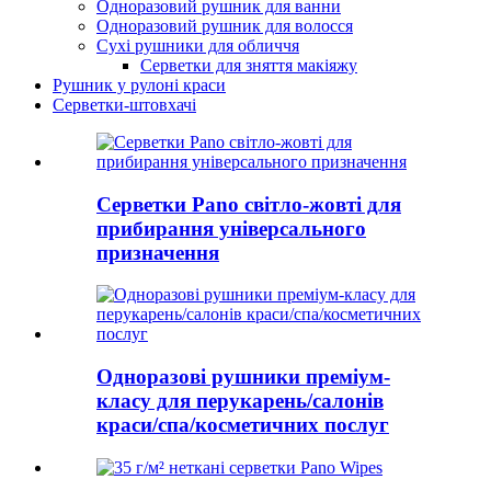
Одноразовий рушник для ванни
Одноразовий рушник для волосся
Сухі рушники для обличчя
Серветки для зняття макіяжу
Рушник у рулоні краси
Серветки-штовхачі
Серветки Pano світло-жовті для
прибирання універсального
призначення
Одноразові рушники преміум-
класу для перукарень/салонів
краси/спа/косметичних послуг