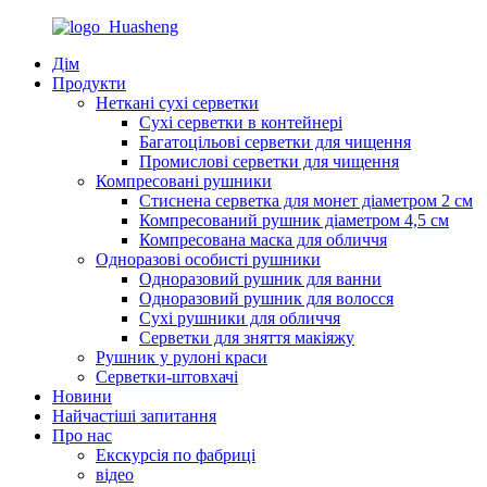
Дім
Продукти
Неткані сухі серветки
Сухі серветки в контейнері
Багатоцільові серветки для чищення
Промислові серветки для чищення
Компресовані рушники
Стиснена серветка для монет діаметром 2 см
Компресований рушник діаметром 4,5 см
Компресована маска для обличчя
Одноразові особисті рушники
Одноразовий рушник для ванни
Одноразовий рушник для волосся
Сухі рушники для обличчя
Серветки для зняття макіяжу
Рушник у рулоні краси
Серветки-штовхачі
Новини
Найчастіші запитання
Про нас
Екскурсія по фабриці
відео