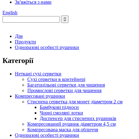
Зв'яжіться з нами
English
Дім
Продукти
Одноразові особисті рушники
Категорії
Неткані сухі серветки
Сухі серветки в контейнері
Багатоцільові серветки для чищення
Промислові серветки для чищення
Компресовані рушники
Стиснена серветка для монет діаметром 2 см
Бамбукові підноси
Чорні смоляні лотки
Диспенсер для стиснених рушників
Компресований рушник діаметром 4,5 см
Компресована маска для обличчя
Одноразові особисті рушники