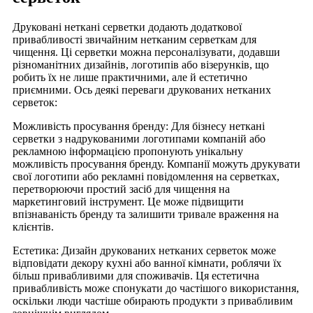
Друковані неткані серветки додають додаткової
привабливості звичайним нетканим серветкам для
чищення. Ці серветки можна персоналізувати, додавши
різноманітних дизайнів, логотипів або візерунків, що
робить їх не лише практичними, але й естетично
приємними. Ось деякі переваги друкованих нетканих
серветок:
Можливість просування бренду: Для бізнесу неткані
серветки з надрукованими логотипами компаній або
рекламною інформацією пропонують унікальну
можливість просування бренду. Компанії можуть друкувати
свої логотипи або рекламні повідомлення на серветках,
перетворюючи простий засіб для чищення на
маркетинговий інструмент. Це може підвищити
впізнаваність бренду та залишити тривале враження на
клієнтів.
Естетика: Дизайн друкованих нетканих серветок може
відповідати декору кухні або ванної кімнати, роблячи їх
більш привабливими для споживачів. Ця естетична
привабливість може спонукати до частішого використання,
оскільки люди частіше обирають продукти з привабливим