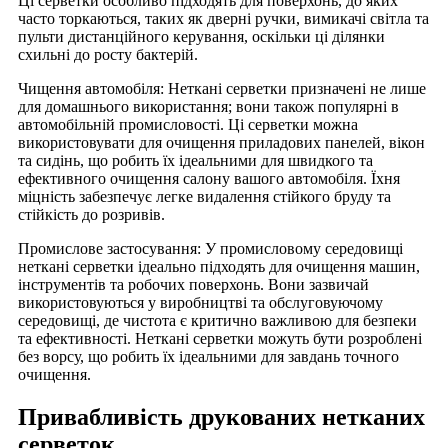
Ці серветки особливо підходять для поверхонь, до яких
часто торкаються, таких як дверні ручки, вимикачі світла та
пульти дистанційного керування, оскільки ці ділянки
схильні до росту бактерій.
Чищення автомобіля: Неткані серветки призначені не лише
для домашнього використання; вони також популярні в
автомобільній промисловості. Ці серветки можна
використовувати для очищення приладових панелей, вікон
та сидінь, що робить їх ідеальними для швидкого та
ефективного очищення салону вашого автомобіля. Їхня
міцність забезпечує легке видалення стійкого бруду та
стійкість до розривів.
Промислове застосування: У промисловому середовищі
неткані серветки ідеально підходять для очищення машин,
інструментів та робочих поверхонь. Вони зазвичай
використовуються у виробництві та обслуговуючому
середовищі, де чистота є критично важливою для безпеки
та ефективності. Неткані серветки можуть бути розроблені
без ворсу, що робить їх ідеальними для завдань точного
очищення.
Привабливість друкованих нетканих
серветок