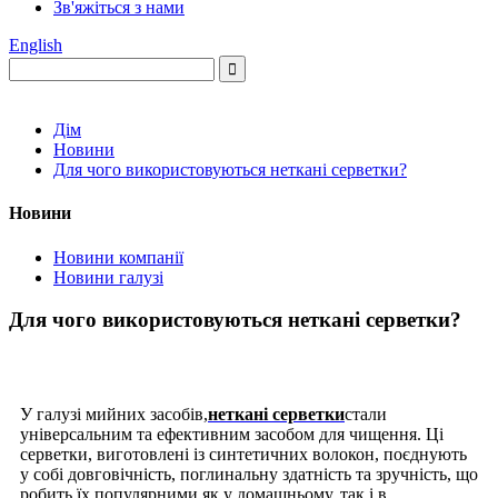
Зв'яжіться з нами
English
Дім
Новини
Для чого використовуються неткані серветки?
Новини
Новини компанії
Новини галузі
Для чого використовуються неткані серветки?
У галузі мийних засобів,
неткані серветки
стали
універсальним та ефективним засобом для чищення. Ці
серветки, виготовлені із синтетичних волокон, поєднують
у собі довговічність, поглинальну здатність та зручність, що
робить їх популярними як у домашньому, так і в