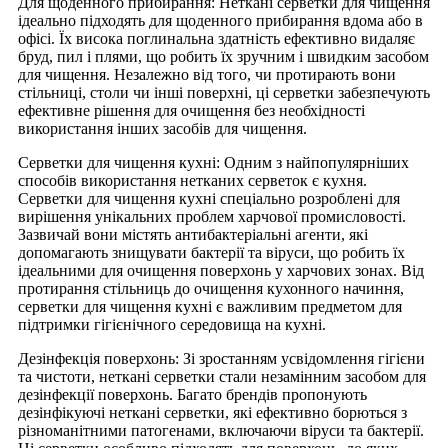
Для щоденного прибирання: Неткані серветки для чищення
ідеально підходять для щоденного прибирання вдома або в
офісі. Їх висока поглинальна здатність ефективно видаляє
бруд, пил і плями, що робить їх зручним і швидким засобом
для чищення. Незалежно від того, чи протирають вони
стільниці, столи чи інші поверхні, ці серветки забезпечують
ефективне рішення для очищення без необхідності
використання інших засобів для чищення.
Серветки для чищення кухні: Одним з найпопулярніших
способів використання нетканих серветок є кухня.
Серветки для чищення кухні спеціально розроблені для
вирішення унікальних проблем харчової промисловості.
Зазвичай вони містять антибактеріальні агенти, які
допомагають знищувати бактерії та віруси, що робить їх
ідеальними для очищення поверхонь у харчових зонах. Від
протирання стільниць до очищення кухонного начиння,
серветки для чищення кухні є важливим предметом для
підтримки гігієнічного середовища на кухні.
Дезінфекція поверхонь: Зі зростанням усвідомлення гігієни
та чистоти, неткані серветки стали незамінним засобом для
дезінфекції поверхонь. Багато брендів пропонують
дезінфікуючі неткані серветки, які ефективно борються з
різноманітними патогенами, включаючи віруси та бактерії.