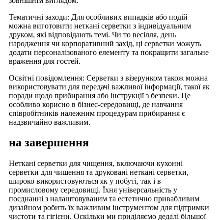
зовнішнім виглядом.
Тематичні заходи: Для особливих випадків або подій
можна виготовити неткані серветки з індивідуальним
друком, які відповідають темі. Чи то весілля, день
народження чи корпоративний захід, ці серветки можуть
додати персоналізованого елементу та покращити загальне
враження для гостей.
Освітні повідомлення: Серветки з візерунком також можна
використовувати для передачі важливої ​​інформації, такої як
поради щодо прибирання або інструкції з безпеки. Це
особливо корисно в бізнес-середовищі, де навчання
співробітників належним процедурам прибирання є
надзвичайно важливим.
на завершення
Неткані серветки для чищення, включаючи кухонні
серветки для чищення та друковані неткані серветки,
широко використовуються як у побуті, так і в
промисловому середовищі. Їхня універсальність у
поєднанні з налаштовуваним та естетично привабливим
дизайном робить їх важливим інструментом для підтримки
чистоти та гігієни. Оскільки ми приділяємо дедалі більшої