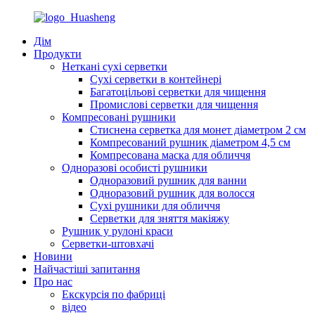
Дім
Продукти
Неткані сухі серветки
Сухі серветки в контейнері
Багатоцільові серветки для чищення
Промислові серветки для чищення
Компресовані рушники
Стиснена серветка для монет діаметром 2 см
Компресований рушник діаметром 4,5 см
Компресована маска для обличчя
Одноразові особисті рушники
Одноразовий рушник для ванни
Одноразовий рушник для волосся
Сухі рушники для обличчя
Серветки для зняття макіяжу
Рушник у рулоні краси
Серветки-штовхачі
Новини
Найчастіші запитання
Про нас
Екскурсія по фабриці
відео