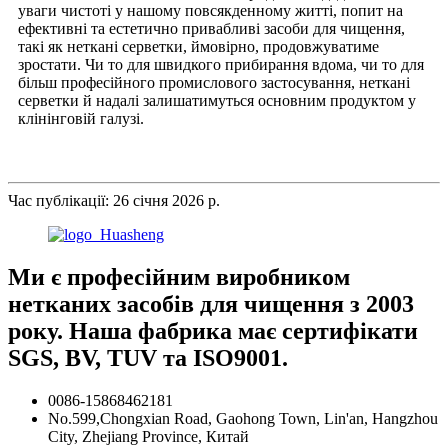
уваги чистоті у нашому повсякденному житті, попит на
ефективні та естетично привабливі засоби для чищення,
такі як неткані серветки, ймовірно, продовжуватиме
зростати. Чи то для швидкого прибирання вдома, чи то для
більш професійного промислового застосування, неткані
серветки й надалі залишатимуться основним продуктом у
клінінговій галузі.
Час публікації: 26 січня 2026 р.
Ми є професійним виробником
нетканих засобів для чищення з 2003
року. Наша фабрика має сертифікати
SGS, BV, TUV та ISO9001.
0086-15868462181
No.599,Chongxian Road, Gaohong Town, Lin'an, Hangzhou
City, Zhejiang Province, Китай