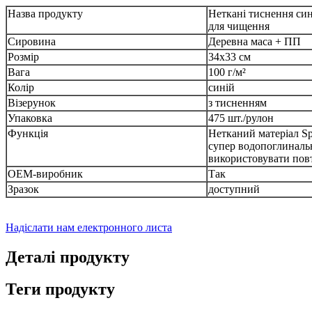
Назва продукту
Неткані тиснення син
для чищення
Сировина
Деревна маса + ПП
Розмір
34x33 см
Вага
100 г/м²
Колір
синій
Візерунок
з тисненням
Упаковка
475 шт./рулон
Функція
Нетканий матеріал Sp
супер водопоглиналь
використовувати пов
OEM-виробник
Так
Зразок
доступний
Надіслати нам електронного листа
Деталі продукту
Теги продукту