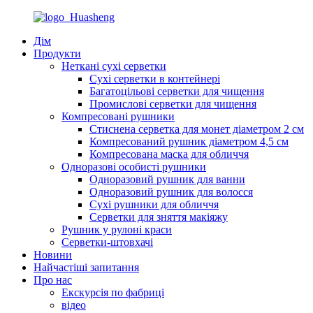
Дім
Продукти
Неткані сухі серветки
Сухі серветки в контейнері
Багатоцільові серветки для чищення
Промислові серветки для чищення
Компресовані рушники
Стиснена серветка для монет діаметром 2 см
Компресований рушник діаметром 4,5 см
Компресована маска для обличчя
Одноразові особисті рушники
Одноразовий рушник для ванни
Одноразовий рушник для волосся
Сухі рушники для обличчя
Серветки для зняття макіяжу
Рушник у рулоні краси
Серветки-штовхачі
Новини
Найчастіші запитання
Про нас
Екскурсія по фабриці
відео