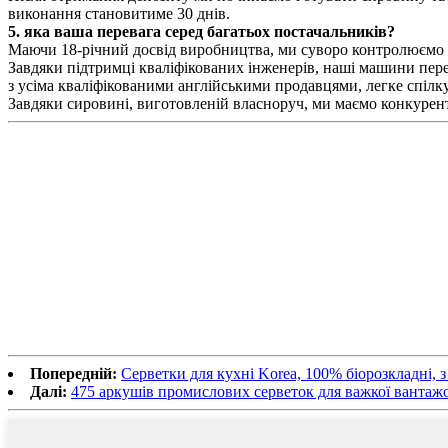
виконання становитиме 30 днів.
5. яка ваша перевага серед багатьох постачальників?
Маючи 18-річний досвід виробництва, ми суворо контролюємо я
Завдяки підтримці кваліфікованих інженерів, наші машини пер
з усіма кваліфікованими англійськими продавцями, легке спіл
Завдяки сировині, виготовленій власноруч, ми маємо конкурен
Попередній:
Серветки для кухні Korea, 100% біорозкладні, з
Далі:
475 аркушів промислових серветок для важкої вантаж