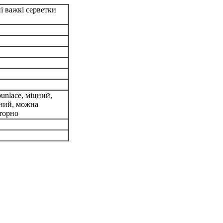
і важкі серветки
unlace, міцний,
ний, можна
торно