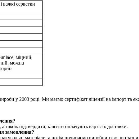
і важкі серветки
unlace, міцний,
ний, можна
торно
роби у 2003 році. Ми маємо сертифікат ліцензії на імпорт та ек
влення?
, а також підтвердити, клієнти оплачують вартість доставки.
ня замовлення?
пакувальні матеріали, а потім починаємо виробництво, що зазви