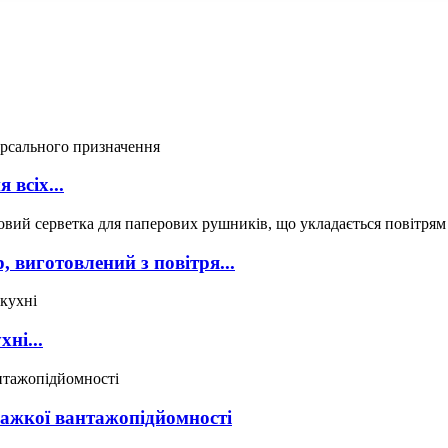
 всіх...
 виготовлений з повітря...
ні...
важкої вантажопідйомності