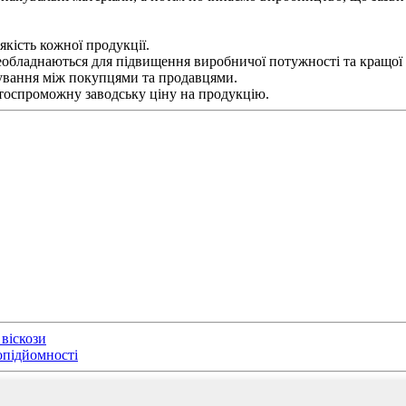
кість кожної продукції.
еобладнаються для підвищення виробничої потужності та кращої я
кування між покупцями та продавцями.
тоспроможну заводську ціну на продукцію.
 віскози
опідйомності