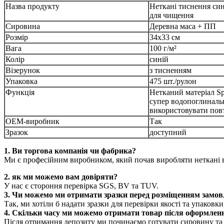
Назва продукту
Неткані тиснення син
для чищення
Сировина
Деревна маса + ПП
Розмір
34x33 см
Вага
100 г/м²
Колір
синій
Візерунок
з тисненням
Упаковка
475 шт./рулон
Функція
Нетканий матеріал Sp
супер водопоглиналь
використовувати пов
OEM-виробник
Так
Зразок
доступний
1. Ви торгова компанія чи фабрика?
Ми є професійним виробником, який почав виробляти неткані ви
2. як ми можемо вам довіряти?
У нас є стороння перевірка SGS, BV та TUV.
3. Чи можемо ми отримати зразки перед розміщенням замо
Так, ми хотіли б надати зразки для перевірки якості та упаковки
4. Скільки часу ми можемо отримати товар після оформлен
Після отримання депозиту ми починаємо готувати сировину та 