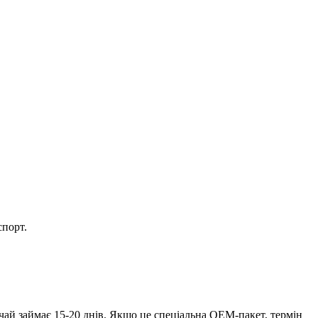
спорт.
чай займає 15-20 днів. Якщо це спеціальна OEM-пакет, термін